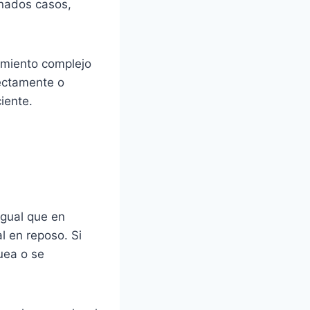
inados casos,
vimiento complejo
rectamente o
iente.
Igual que en
al en reposo. Si
uea o se