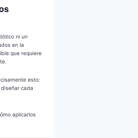
los
ótico ni un
ados en la
ible que requiere
nte.
cisamente esto:
o diseñar cada
cómo aplicarlos