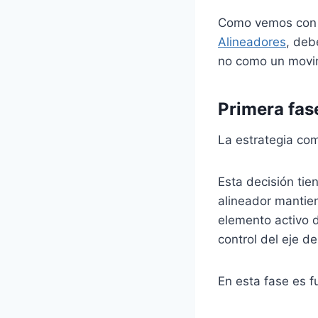
Como vemos con 
Alineadores
, deb
no como un movim
Primera fase
La estrategia co
Esta decisión tie
alineador mantien
elemento activo d
control del eje d
En esta fase es f