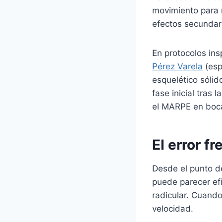
movimiento para m
efectos secundari
En protocolos ins
Pérez Varela
(esp
esquelético sólid
fase inicial tras
el MARPE en boca 
El error f
Desde el punto de
puede parecer efic
radicular. Cuando
velocidad.