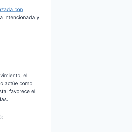
nzada con
a intencionada y
vimiento, el
ico actúe como
tal favorece el
das.
a: