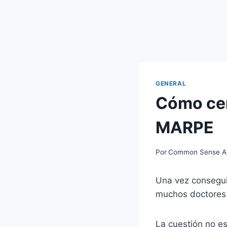
GENERAL
Cómo cerr
MARPE
Por
Common Sense Al
Una vez consegui
muchos doctores s
La cuestión no e