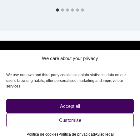
We care about your privacy
Site map
SBA - Sistema de Biomecánica Avanzada
We use our own and third-party cookies to obtain statistical data on our
Certificación Oficial Invisalign
users' browsing habits, offer personalised marketing and improve our
Case reviews
services.
Calculator
Follow us on Instagram
Accept all
678175707
Customise
Legal notice and conditions
Privacy policy
Cookies policy
Política de cookies
Política de privacidad
Aviso legal