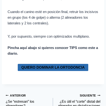
Cuando el canino esté en posición final, retruir los incisivos
en grupo (los 4 de golpe) o alterna (2 alineadores los
laterales y 2 los centrales).
Y, por supuesto, siempre con optimizados multiplano.
Pincha aquí abajo si quieres conocer TIPS como este a
diario.
QUIERO DOMINAR LA ORTODONCIA
ANTERIOR
SIGUIENTE
¿Se “estresan” los
¿Es útil el “corte” distal del
alineadores?
alineador en distalizaciones