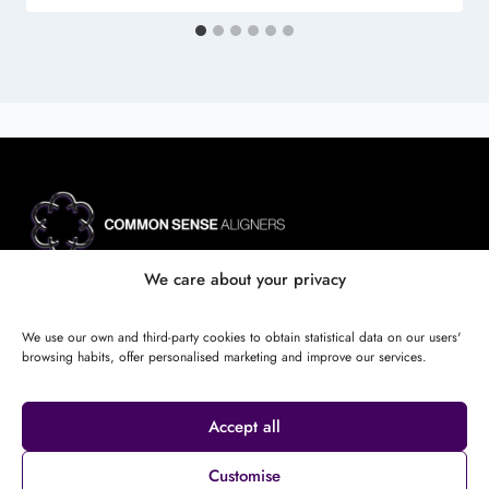
Site map
We care about your privacy
SBA - Sistema de Biomecánica Avanzada
Certificación Oficial Invisalign
We use our own and third-party cookies to obtain statistical data on our users'
Case reviews
browsing habits, offer personalised marketing and improve our services.
Calculator
Follow us on Instagram
Accept all
678175707
Customise