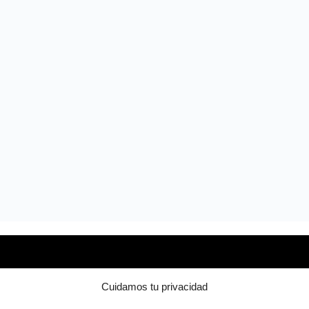
Mapa web
Cuidamos tu privacidad
SBA - Sistema de Biomecánica Avanzada